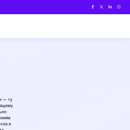
и — ту
оящему
ьно
ниям.
сла и
та.