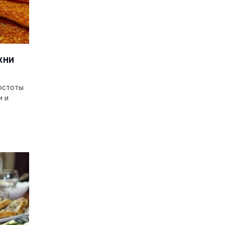
хни
остоты
и и