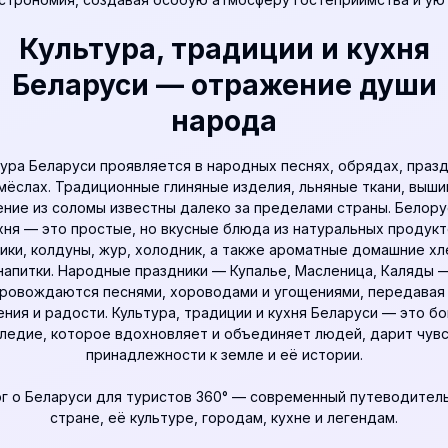
Культура, традиции и кухня
Беларуси — отражение души
народа
ура Беларуси проявляется в народных песнях, обрядах, праз
мёслах. Традиционные глиняные изделия, льняные ткани, выши
ение из соломы известны далеко за пределами страны. Белору
хня — это простые, но вкусные блюда из натуральных продукт
ики, колдуны, жур, холодник, а также ароматные домашние хл
напитки. Народные праздники — Купалье, Масленица, Каляды 
ровождаются песнями, хороводами и угощениями, передавая
ния и радости. Культура, традиции и кухня Беларуси — это б
ледие, которое вдохновляет и объединяет людей, дарит чув
принадлежности к земле и её истории.
г о Беларуси для туристов 360°
— современный путеводитель
стране, её культуре, городам, кухне и легендам.