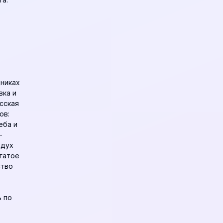
дниках
вка и
сская
ов:
еба и
—
 дух
огатое
ство
 по