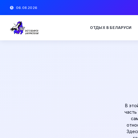
06.08.2026
ОТДЫХ В БЕЛАРУСИ
В это
часть
са
отно
Здес
га