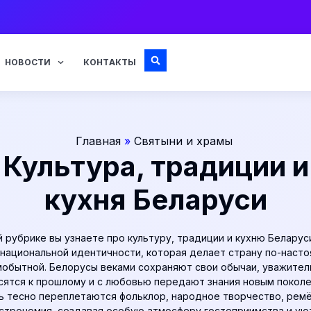
НОВОСТИ
КОНТАКТЫ
Главная
»
Святыни и храмы
Культура, традиции и
кухня Беларуси
й рубрике вы узнаете про культуру, традиции и кухню Беларус
 национальной идентичности, которая делает страну по-наст
мобытной. Белорусы веками сохраняют свои обычаи, уважител
сятся к прошлому и с любовью передают знания новым поколе
ь тесно переплетаются фольклор, народное творчество, ремё
строномия, создавая особую атмосферу гостеприимства и ую