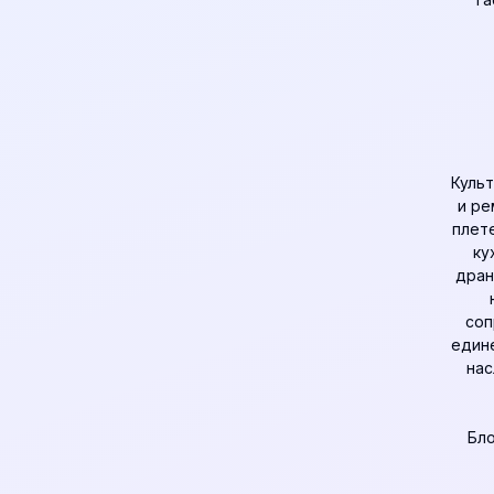
Культ
и ре
плет
ку
дран
соп
едине
нас
Бло