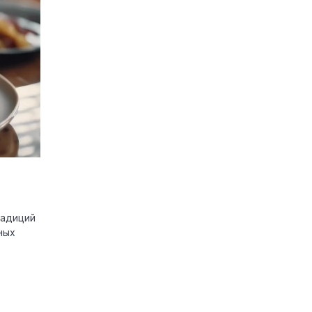
радиций
ных