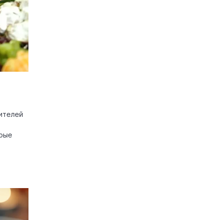
ителей
орые