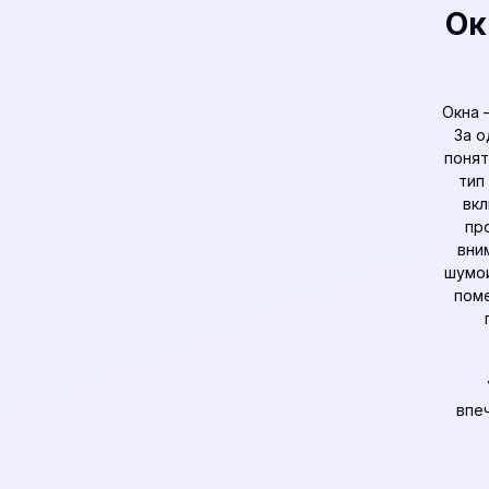
Ок
Окна 
За о
понят
тип
вкл
пр
вни
шумои
поме
впе