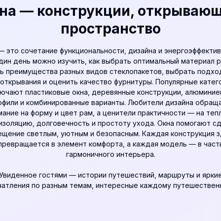
на — конструкции, открываю
пространство
— это сочетание функциональности, дизайна и энергоэффектив
дин день можно изучить, как выбрать оптимальный материал 
ь преимущества разных видов стеклопакетов, выбрать подх
 открывания и оценить качество фурнитуры. Популярные катег
ючают пластиковые окна, деревянные конструкции, алюмини
офили и комбинированные варианты. Любители дизайна обращ
мание на форму и цвет рам, а ценители практичности — на тепл
золяцию, долговечность и простоту ухода. Окна помогают с
щение светлым, уютным и безопасным. Каждая конструкция 
превращается в элемент комфорта, а каждая модель — в част
гармоничного интерьера.
Увиденное гостями
— истории путешествий, маршруты и ярки
чатления по разным темам, интересные каждому путешественн