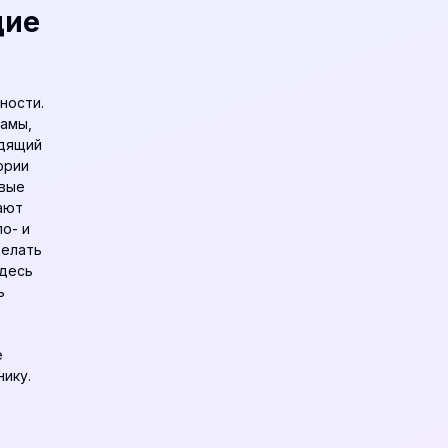
щие
ности.
рамы,
одящий
ории
евые
ают
о- и
делать
здесь
ь
е
ику.