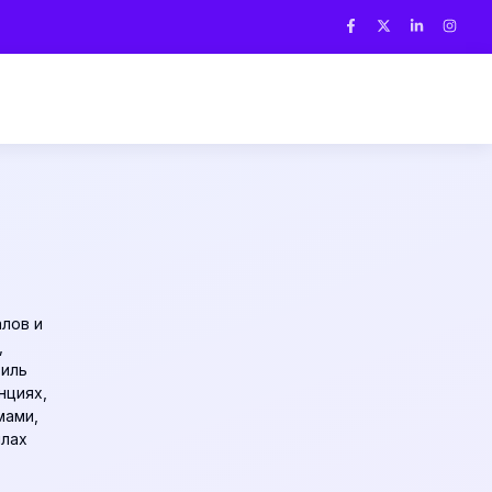
алов и
,
тиль
нциях,
мами,
илах