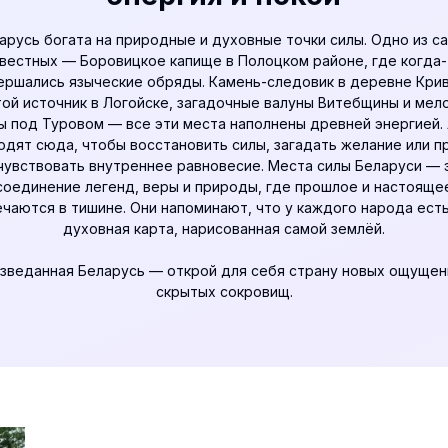
арусь богата на природные и духовные точки силы. Одно из с
вестных — Боровицкое капище в Полоцком районе, где когда
ершались языческие обряды. Камень-следовик в деревне Крив
той источник в Логойске, загадочные валуны Витебщины и мел
ы под Туровом — все эти места наполнены древней энергией.
одят сюда, чтобы восстановить силы, загадать желание или п
чувствовать внутреннее равновесие. Места силы Беларуси — 
соединение легенд, веры и природы, где прошлое и настояще
чаются в тишине. Они напоминают, что у каждого народа ест
духовная карта, нарисованная самой землёй.
зведанная Беларусь
— открой для себя страну новых ощущен
скрытых сокровищ.