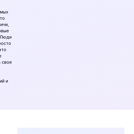
амых
-то
ичи,
овые
 Люди
росто
это
е
ь своя
ий и