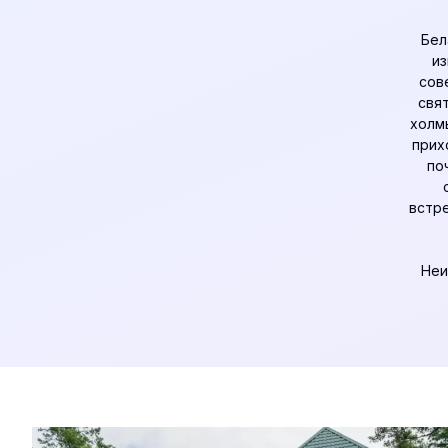
Бел
из
сов
свя
холм
прих
по
встре
Неи