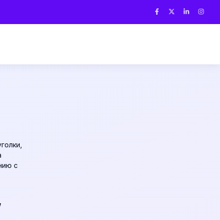
голки,
а
нию с
,