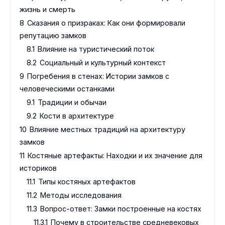
жизнь и смерть
8
Сказания о призраках: Как они формировали
репутацию замков
8.1
Влияние на туристический поток
8.2
Социальный и культурный контекст
9
Погребения в стенах: Истории замков с
человеческими останками
9.1
Традиции и обычаи
9.2
Кости в архитектуре
10
Влияние местных традиций на архитектуру
замков
11
Костяные артефакты: Находки и их значение для
историков
11.1
Типы костяных артефактов
11.2
Методы исследования
11.3
Вопрос-ответ: Замки построенные на костях
11.3.1
Почему в строительстве средневековых