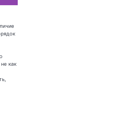
тличие
орядок
ю
 не как
ть,