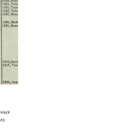
чных
из