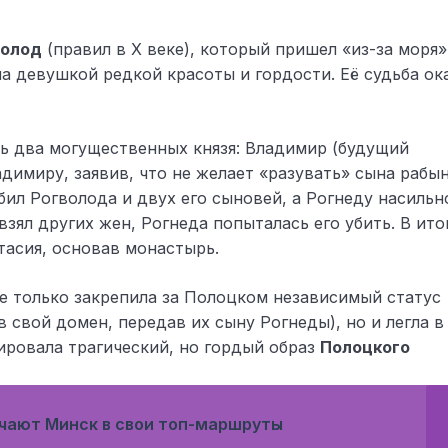
волод
(правил в X веке), который пришел «из-за моря»
ла девушкой редкой красоты и гордости. Её судьба ок
сь два могущественных князя: Владимир (будущий
адимиру, заявив, что не желает «разувать» сына рабын
л Рогволода и двух его сыновей, а Рогнеду насильн
зял других жен, Рогнеда попыталась его убить. В ито
тасия, основав монастырь.
е только закрепила за Полоцком независимый статус
 свой домен, передав их сыну Рогнеды), но и легла в
ровала трагический, но гордый образ
Полоцкого
чают Минск в свои топ-маршруты