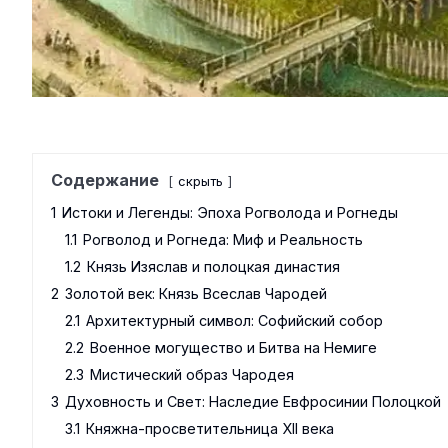
Содержание
скрыть
1
Истоки и Легенды: Эпоха Рогволода и Рогнеды
1.1
Рогволод и Рогнеда: Миф и Реальность
1.2
Князь Изяслав и полоцкая династия
2
Золотой век: Князь Всеслав Чародей
2.1
Архитектурный символ: Софийский собор
2.2
Военное могущество и Битва на Немиге
2.3
Мистический образ Чародея
3
Духовность и Свет: Наследие Евфросинии Полоцкой
3.1
Княжна-просветительница XII века