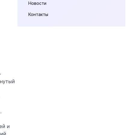
Новости
Контакты
-
янутый
е
.
ей и
кий