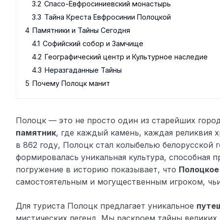
3.2
Спасо-Евфросиниевский монастырь
3.3
Тайна Креста Евфросинии Полоцкой
4
Памятники и Тайны Сегодня
4.1
Софийский собор и Замчище
4.2
Географический центр и Культурное наследие
4.3
Неразгаданные Тайны
5
Почему Полоцк манит
Полоцк — это не просто один из старейших горо
памятник
, где каждый камень, каждая реликвия 
в 862 году, Полоцк стал колыбелью белорусской 
формировалась уникальная культура, способная п
погружение в историю показывает, что
Полоцкое
самостоятельным и могущественным игроком, чьи
Для туриста Полоцк предлагает уникальное
путеш
мистических легенд. Мы раскроем тайны великих 