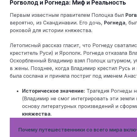
Рогволод и Рогнеда: Миф и Реальность
Первым известным правителем Полоцка был
Рог
вероятно, из Скандинавии. Его дочь,
Рогнеда
, бы
роковой для истории княжества.
Летописный рассказ гласит, что Рогнеду сватали
креститель Руси) и Ярополк. Рогнеда отказала Вл
Оскорбленный Владимир взял Полоцк штурмом, уби
в жены. Позднее, когда Владимир крестил Русь и в
была сослана и приняла постриг под именем Анас
Историческое значение:
Трагедия Рогнеды н
(Владимир не смог интегрировать эти земли в
основу литературных произведений и сформи
княжества
.
Почему путешественники со всего мира вклю