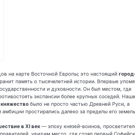
дов на карте Восточной Европы; это настоящий
город
хранит память о тысячелетней истории. Впервые упом
государственности и духовности. Он был местом, где
ротивостоять экспансии более крупных соседей. Наш
 княжество
было не просто частью Древней Руси, а
 амбиции простирались далеко за пределы его земель
ествие в XI век
— эпоху князей-воинов, просветител
правителей, увидим место, где стоял первый Софийс