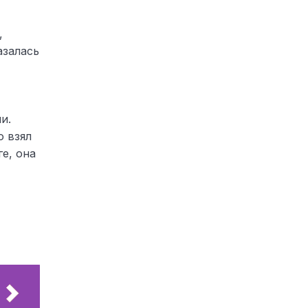
,
азалась
и.
о взял
ге, она