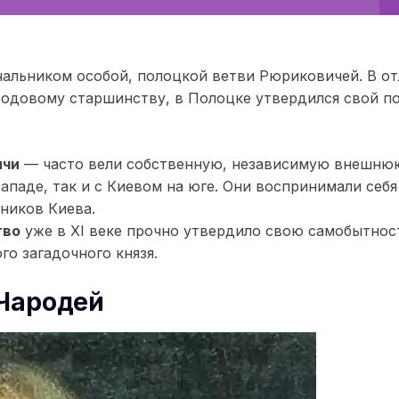
чальником особой, полоцкой ветви Рюриковичей. В о
 родовому старшинству, в Полоцке утвердился свой п
ичи
— часто вели собственную, независимую внешню
ападе, так и с Киевом на юге. Они воспринимали себя
ников Киева.
тво
уже в XI веке прочно утвердило свою самобытнос
го загадочного князя.
 Чародей